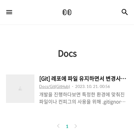
Coupy's
검
메뉴
dev
space
Docs
[Git] 레포에 파일 유지하면서 변경사항 추적하지 
Docs/Git(GitHub)
2023. 10. 21. 00:56
개발을 진행하다보면 특정한 환경에 맞춰진
파일이나 컨피그의 사용을 위해 .gitignore를
설정하는 경우가 많습니다. 그런데 이미 커밋
된 파일을 로컬에서만(또는 리모트에서만) 수
정해 사용하려면 어떻게 해야할까요? 이러한
이
다
1
경우에 .gitignore에 파일을 추가하더라도 변